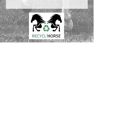
100% RECYCLED SADDLE PADS
Love your horse and the planet
Made out of used saddle pads and blankets
Innovative recycling process from France
CONTACT :
Laura Verdier
Tél USA:
561 526 6620
Tél FR: +33
6 64 94 43 08
Email: laura.verdier
@recyclhorse.fr